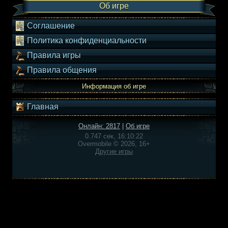
Об игре
Соглашение
Политика конфиденциальности
Правила игры
Правила общения
Информация об игре
Главная
Онлайн: 2817
|
Об игре
0.747 сек, 16:10:22
Overmobile © 2026, 16+
Другие игры