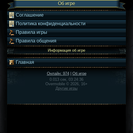
Об игре
Соглашение
Политика конфиденциальности
Правила игры
Правила общения
Информация об игре
Главная
Онлайн: 974
|
Об игре
0.013 сек, 03:24:36
Overmobile © 2026, 16+
Другие игры