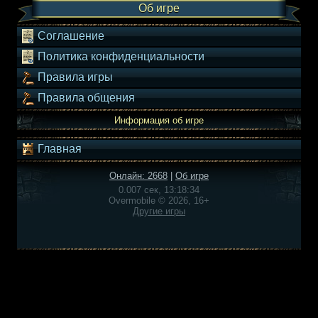
Об игре
Соглашение
Политика конфиденциальности
Правила игры
Правила общения
Информация об игре
Главная
Онлайн: 2668
|
Об игре
0.007 сек, 13:18:34
Overmobile © 2026, 16+
Другие игры