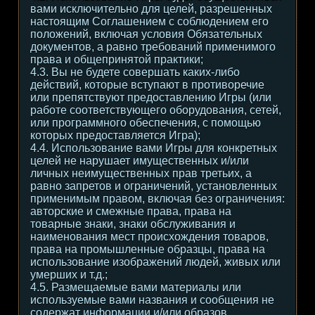
вами исключительно для целей, разрешенных
настоящим Соглашением с соблюдением его
положений, включая условия Обязательных
документов, а равно требований применимого
права и общепринятой практики;
4.3. Вы не будете совершать каких-либо
действий, которые вступают в противоречие
или препятствуют предоставлению Игры (или
работе соответствующего оборудования, сетей,
или программного обеспечения, с помощью
которых предоставляется Игра);
4.4. Использование вами Игры для конкретных
целей не нарушает имущественных и/или
личных неимущественных прав третьих, а
равно запретов и ограничений, установленных
применимым правом, включая без ограничения:
авторские и смежные права, права на
товарные знаки, знаки обслуживания и
наименования мест происхождения товаров,
права на промышленные образцы, права на
использование изображений людей, живых или
умерших и т.д.;
4.5. Размещаемые вами материалы или
используемые вами названия и сообщения не
содержат информации и/или образов,