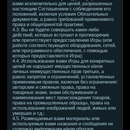
вами исключительно для целей, разрешенных
настоящим Соглашением с соблюдением его
положений, включая условия Обязательных
документов, а равно требований применимого
права и общепринятой практики;
4.3. Вы не будете совершать каких-либо
действий, которые вступают в противоречие
или препятствуют предоставлению Игры (или
работе соответствующего оборудования, сетей,
или программного обеспечения, с помощью
которых предоставляется Игра);
4.4. Использование вами Игры для конкретных
целей не нарушает имущественных и/или
личных неимущественных прав третьих, а
равно запретов и ограничений, установленных
применимым правом, включая без ограничения:
авторские и смежные права, права на
товарные знаки, знаки обслуживания и
наименования мест происхождения товаров,
права на промышленные образцы, права на
использование изображений людей, живых или
умерших и т.д.;
4.5. Размещаемые вами материалы или
используемые вами названия и сообщения не
содержат информации и/или образов,