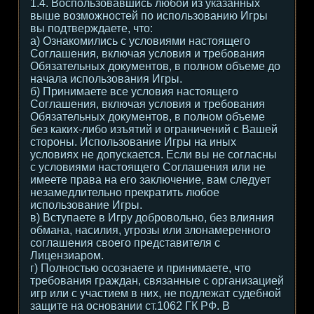
1.4. Воспользовавшись любой из указанных
выше возможностей по использованию Игры
вы подтверждаете, что:
а) Ознакомились с условиями настоящего
Соглашения, включая условия и требования
Обязательных документов, в полном объеме до
начала использования Игры.
б) Принимаете все условия настоящего
Соглашения, включая условия и требования
Обязательных документов, в полном объеме
без каких-либо изъятий и ограничений с Вашей
стороны. Использование Игры на иных
условиях не допускается. Если вы не согласны
с условиями настоящего Соглашения или не
имеете права на его заключение, вам следует
незамедлительно прекратить любое
использование Игры.
в) Вступаете в Игру добровольно, без влияния
обмана, насилия, угрозы или злонамеренного
соглашения своего представителя с
Лицензиаром.
г) Полностью осознаете и принимаете, что
требования граждан, связанные с организацией
игр или с участием в них, не подлежат судебной
защите на основании ст.1062 ГК РФ. В