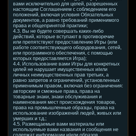
вами исключительно для целей, разрешенных
настоящим Соглашением с соблюдением его
положений, включая условия Обязательных
документов, а равно требований применимого
права и общепринятой практики;
4.3. Вы не будете совершать каких-либо
действий, которые вступают в противоречие
или препятствуют предоставлению Игры (или
работе соответствующего оборудования, сетей,
или программного обеспечения, с помощью
которых предоставляется Игра);
4.4. Использование вами Игры для конкретных
целей не нарушает имущественных и/или
личных неимущественных прав третьих, а
равно запретов и ограничений, установленных
применимым правом, включая без ограничения:
авторские и смежные права, права на
товарные знаки, знаки обслуживания и
наименования мест происхождения товаров,
права на промышленные образцы, права на
использование изображений людей, живых или
умерших и т.д.;
4.5. Размещаемые вами материалы или
используемые вами названия и сообщения не
содержат информации и/или образов,