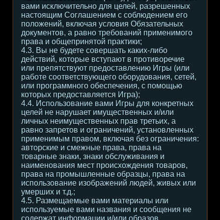
вами исключительно для целей, разрешенных
настоящим Соглашением с соблюдением его
положений, включая условия Обязательных
документов, а равно требований применимого
права и общепринятой практики;
4.3. Вы не будете совершать каких-либо
действий, которые вступают в противоречие
или препятствуют предоставлению Игры (или
работе соответствующего оборудования, сетей,
или программного обеспечения, с помощью
которых предоставляется Игра);
4.4. Использование вами Игры для конкретных
целей не нарушает имущественных и/или
личных неимущественных прав третьих, а
равно запретов и ограничений, установленных
применимым правом, включая без ограничения:
авторские и смежные права, права на
товарные знаки, знаки обслуживания и
наименования мест происхождения товаров,
права на промышленные образцы, права на
использование изображений людей, живых или
умерших и т.д.;
4.5. Размещаемые вами материалы или
используемые вами названия и сообщения не
содержат информации и/или образов,