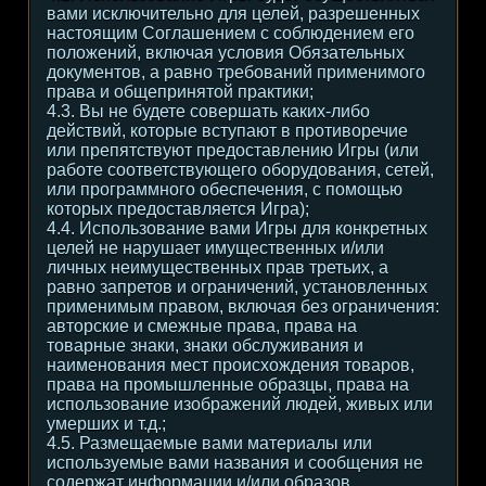
вами исключительно для целей, разрешенных
настоящим Соглашением с соблюдением его
положений, включая условия Обязательных
документов, а равно требований применимого
права и общепринятой практики;
4.3. Вы не будете совершать каких-либо
действий, которые вступают в противоречие
или препятствуют предоставлению Игры (или
работе соответствующего оборудования, сетей,
или программного обеспечения, с помощью
которых предоставляется Игра);
4.4. Использование вами Игры для конкретных
целей не нарушает имущественных и/или
личных неимущественных прав третьих, а
равно запретов и ограничений, установленных
применимым правом, включая без ограничения:
авторские и смежные права, права на
товарные знаки, знаки обслуживания и
наименования мест происхождения товаров,
права на промышленные образцы, права на
использование изображений людей, живых или
умерших и т.д.;
4.5. Размещаемые вами материалы или
используемые вами названия и сообщения не
содержат информации и/или образов,