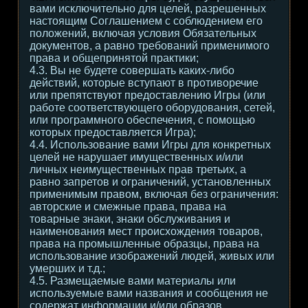
вами исключительно для целей, разрешенных
настоящим Соглашением с соблюдением его
положений, включая условия Обязательных
документов, а равно требований применимого
права и общепринятой практики;
4.3. Вы не будете совершать каких-либо
действий, которые вступают в противоречие
или препятствуют предоставлению Игры (или
работе соответствующего оборудования, сетей,
или программного обеспечения, с помощью
которых предоставляется Игра);
4.4. Использование вами Игры для конкретных
целей не нарушает имущественных и/или
личных неимущественных прав третьих, а
равно запретов и ограничений, установленных
применимым правом, включая без ограничения:
авторские и смежные права, права на
товарные знаки, знаки обслуживания и
наименования мест происхождения товаров,
права на промышленные образцы, права на
использование изображений людей, живых или
умерших и т.д.;
4.5. Размещаемые вами материалы или
используемые вами названия и сообщения не
содержат информации и/или образов,