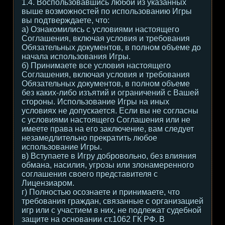
1.4. Воспользовавшись любой из указанных
выше возможностей по использованию Игры
вы подтверждаете, что:
а) Ознакомились с условиями настоящего
Соглашения, включая условия и требования
Обязательных документов, в полном объеме до
начала использования Игры.
б) Принимаете все условия настоящего
Соглашения, включая условия и требования
Обязательных документов, в полном объеме
без каких-либо изъятий и ограничений с Вашей
стороны. Использование Игры на иных
условиях не допускается. Если вы не согласны
с условиями настоящего Соглашения или не
имеете права на его заключение, вам следует
незамедлительно прекратить любое
использование Игры.
в) Вступаете в Игру добровольно, без влияния
обмана, насилия, угрозы или злонамеренного
соглашения своего представителя с
Лицензиаром.
г) Полностью осознаете и принимаете, что
требования граждан, связанные с организацией
игр или с участием в них, не подлежат судебной
защите на основании ст.1062 ГК РФ. В