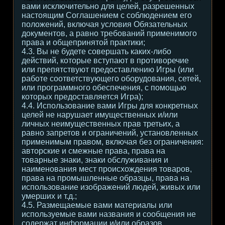
вами исключительно для целей, разрешенных
настоящим Соглашением с соблюдением его
положений, включая условия Обязательных
документов, а равно требований применимого
права и общепринятой практики;
4.3. Вы не будете совершать каких-либо
действий, которые вступают в противоречие
или препятствуют предоставлению Игры (или
работе соответствующего оборудования, сетей,
или программного обеспечения, с помощью
которых предоставляется Игра);
4.4. Использование вами Игры для конкретных
целей не нарушает имущественных и/или
личных неимущественных прав третьих, а
равно запретов и ограничений, установленных
применимым правом, включая без ограничения:
авторские и смежные права, права на
товарные знаки, знаки обслуживания и
наименования мест происхождения товаров,
права на промышленные образцы, права на
использование изображений людей, живых или
умерших и т.д.;
4.5. Размещаемые вами материалы или
используемые вами названия и сообщения не
содержат информации и/или образов,