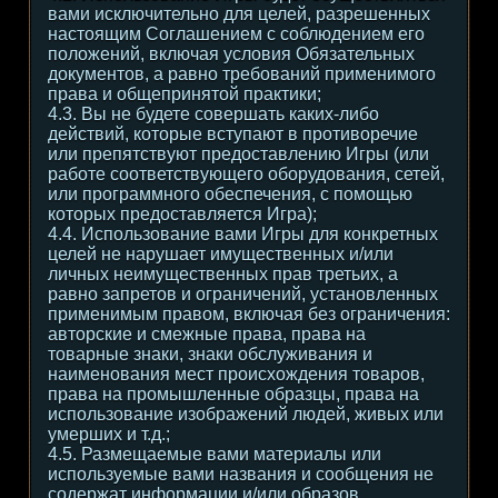
вами исключительно для целей, разрешенных
настоящим Соглашением с соблюдением его
положений, включая условия Обязательных
документов, а равно требований применимого
права и общепринятой практики;
4.3. Вы не будете совершать каких-либо
действий, которые вступают в противоречие
или препятствуют предоставлению Игры (или
работе соответствующего оборудования, сетей,
или программного обеспечения, с помощью
которых предоставляется Игра);
4.4. Использование вами Игры для конкретных
целей не нарушает имущественных и/или
личных неимущественных прав третьих, а
равно запретов и ограничений, установленных
применимым правом, включая без ограничения:
авторские и смежные права, права на
товарные знаки, знаки обслуживания и
наименования мест происхождения товаров,
права на промышленные образцы, права на
использование изображений людей, живых или
умерших и т.д.;
4.5. Размещаемые вами материалы или
используемые вами названия и сообщения не
содержат информации и/или образов,