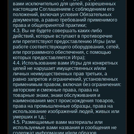
вами исключительно для целей, разрешенных
настоящим Соглашением с соблюдением его
положений, включая условия Обязательных
документов, а равно требований применимого
права и общепринятой практики;
4.3. Вы не будете совершать каких-либо
действий, которые вступают в противоречие
или препятствуют предоставлению Игры (или
работе соответствующего оборудования, сетей,
или программного обеспечения, с помощью
которых предоставляется Игра);
4.4. Использование вами Игры для конкретных
целей не нарушает имущественных и/или
личных неимущественных прав третьих, а
равно запретов и ограничений, установленных
применимым правом, включая без ограничения:
авторские и смежные права, права на
товарные знаки, знаки обслуживания и
наименования мест происхождения товаров,
права на промышленные образцы, права на
использование изображений людей, живых или
умерших и т.д.;
4.5. Размещаемые вами материалы или
используемые вами названия и сообщения не
содержат информации и/или образов,