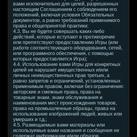
вами исключительно для целей, разрешенных
настоящим Соглашением с соблюдением его
положений, включая условия Обязательных
документов, а равно требований применимого
права и общепринятой практики;
4.3. Вы не будете совершать каких-либо
действий, которые вступают в противоречие
или препятствуют предоставлению Игры (или
работе соответствующего оборудования, сетей,
или программного обеспечения, с помощью
которых предоставляется Игра);
4.4. Использование вами Игры для конкретных
целей не нарушает имущественных и/или
личных неимущественных прав третьих, а
равно запретов и ограничений, установленных
применимым правом, включая без ограничения:
авторские и смежные права, права на
товарные знаки, знаки обслуживания и
наименования мест происхождения товаров,
права на промышленные образцы, права на
использование изображений людей, живых или
умерших и т.д.;
4.5. Размещаемые вами материалы или
используемые вами названия и сообщения не
содержат информации и/или образов,