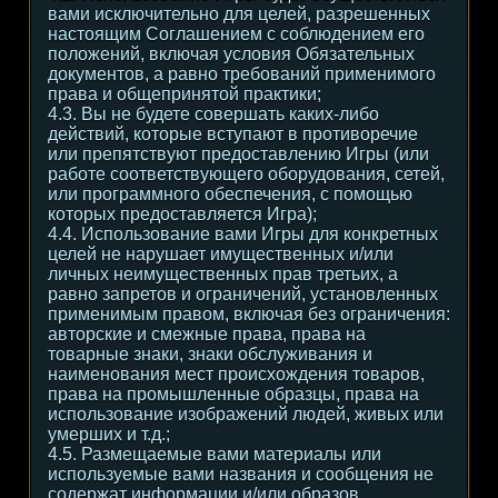
вами исключительно для целей, разрешенных
настоящим Соглашением с соблюдением его
положений, включая условия Обязательных
документов, а равно требований применимого
права и общепринятой практики;
4.3. Вы не будете совершать каких-либо
действий, которые вступают в противоречие
или препятствуют предоставлению Игры (или
работе соответствующего оборудования, сетей,
или программного обеспечения, с помощью
которых предоставляется Игра);
4.4. Использование вами Игры для конкретных
целей не нарушает имущественных и/или
личных неимущественных прав третьих, а
равно запретов и ограничений, установленных
применимым правом, включая без ограничения:
авторские и смежные права, права на
товарные знаки, знаки обслуживания и
наименования мест происхождения товаров,
права на промышленные образцы, права на
использование изображений людей, живых или
умерших и т.д.;
4.5. Размещаемые вами материалы или
используемые вами названия и сообщения не
содержат информации и/или образов,