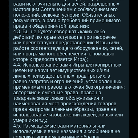
вами исключительно для целей, разрешенных
настоящим Соглашением с соблюдением его
положений, включая условия Обязательных
документов, а равно требований применимого
права и общепринятой практики;
4.3. Вы не будете совершать каких-либо
действий, которые вступают в противоречие
или препятствуют предоставлению Игры (или
работе соответствующего оборудования, сетей,
или программного обеспечения, с помощью
которых предоставляется Игра);
4.4. Использование вами Игры для конкретных
целей не нарушает имущественных и/или
личных неимущественных прав третьих, а
равно запретов и ограничений, установленных
применимым правом, включая без ограничения:
авторские и смежные права, права на
товарные знаки, знаки обслуживания и
наименования мест происхождения товаров,
права на промышленные образцы, права на
использование изображений людей, живых или
умерших и т.д.;
4.5. Размещаемые вами материалы или
используемые вами названия и сообщения не
содержат информации и/или образов,