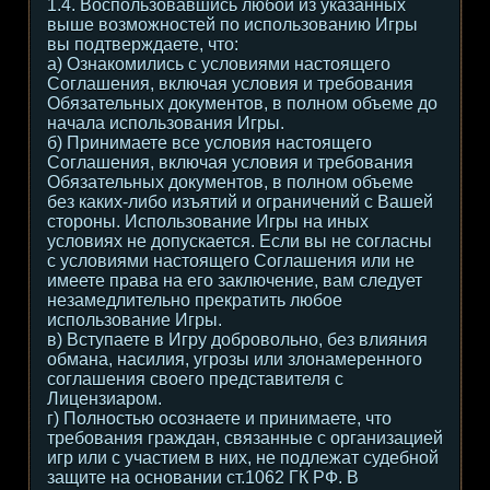
1.4. Воспользовавшись любой из указанных
выше возможностей по использованию Игры
вы подтверждаете, что:
а) Ознакомились с условиями настоящего
Соглашения, включая условия и требования
Обязательных документов, в полном объеме до
начала использования Игры.
б) Принимаете все условия настоящего
Соглашения, включая условия и требования
Обязательных документов, в полном объеме
без каких-либо изъятий и ограничений с Вашей
стороны. Использование Игры на иных
условиях не допускается. Если вы не согласны
с условиями настоящего Соглашения или не
имеете права на его заключение, вам следует
незамедлительно прекратить любое
использование Игры.
в) Вступаете в Игру добровольно, без влияния
обмана, насилия, угрозы или злонамеренного
соглашения своего представителя с
Лицензиаром.
г) Полностью осознаете и принимаете, что
требования граждан, связанные с организацией
игр или с участием в них, не подлежат судебной
защите на основании ст.1062 ГК РФ. В