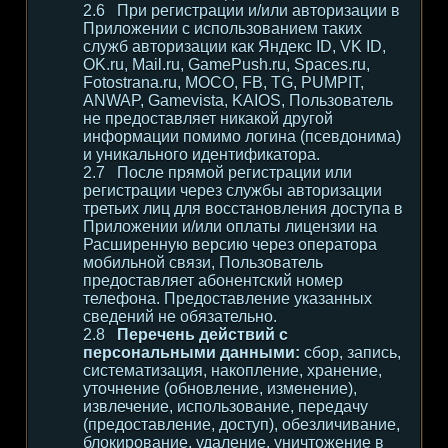
При регистрации и/или авторизации в
Приложении с использованием таких
служб авторизации как Яндекс ID, VK ID,
OK.ru, Mail.ru, GamePush.ru, Spaces.ru,
Fotostrana.ru, MOCO, FB, TG, PUMPIT,
ANWAP, Gamevista, KAIOS, Пользователь
не предоставляет никакой другой
информации помимо логина (псевдонима)
и уникального идентификатора.
После прямой регистрации или
регистрации через службы авторизации
третьих лиц для восстановления доступа в
Приложении и/или оплаты лицензии на
Расширенную версию через оператора
мобильной связи, Пользователь
предоставляет абонентский номер
телефона. Предоставление указанных
сведений не обязательно.
Перечень действий с
персональными данными:
сбор, запись,
систематизация, накопление, хранение,
уточнение (обновление, изменение),
извлечение, использование, передачу
(предоставление, доступ), обезличивание,
блокирование, удаление, уничтожение в