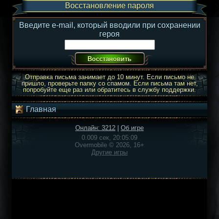
Восстановление пароля
Введите e-mail, который вводили при сохранении
героя
Отправка письма занимает до 10 минут. Если письмо не
пришло, проверьте папку со спамом. Если письма там нет,
попробуйте еще раз или обратитесь в службу поддержки.
Главная
Онлайн: 3212
|
Об игре
0.009 сек, 20:05:09
Overmobile © 2026, 16+
Другие игры