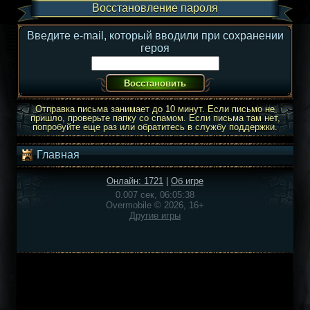
Восстановление пароля
Введите e-mail, который вводили при сохранении
героя
Отправка письма занимает до 10 минут. Если письмо не
пришло, проверьте папку со спамом. Если письма там нет,
попробуйте еще раз или обратитесь в службу поддержки.
Главная
Онлайн: 1721
|
Об игре
0.007 сек, 06:05:38
Overmobile © 2026, 16+
Другие игры