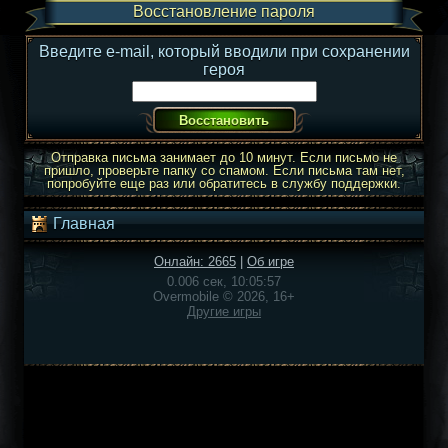
Восстановление пароля
Введите e-mail, который вводили при сохранении
героя
Отправка письма занимает до 10 минут. Если письмо не
пришло, проверьте папку со спамом. Если письма там нет,
попробуйте еще раз или обратитесь в службу поддержки.
Главная
Онлайн: 2665
|
Об игре
0.006 сек, 10:05:57
Overmobile © 2026, 16+
Другие игры