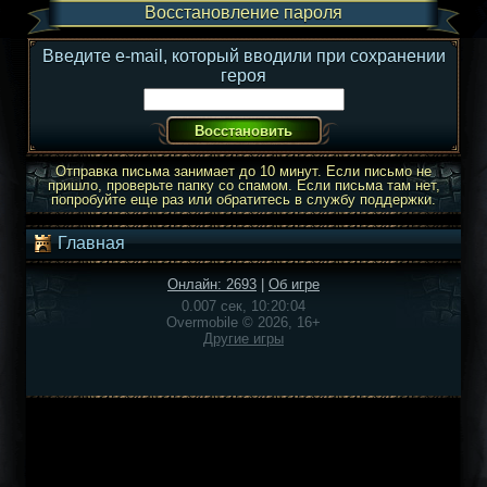
Восстановление пароля
Введите e-mail, который вводили при сохранении
героя
Отправка письма занимает до 10 минут. Если письмо не
пришло, проверьте папку со спамом. Если письма там нет,
попробуйте еще раз или обратитесь в службу поддержки.
Главная
Онлайн: 2693
|
Об игре
0.007 сек, 10:20:04
Overmobile © 2026, 16+
Другие игры