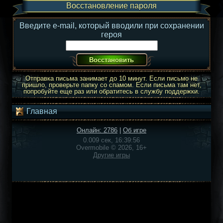
Восстановление пароля
Введите e-mail, который вводили при сохранении
героя
Отправка письма занимает до 10 минут. Если письмо не
пришло, проверьте папку со спамом. Если письма там нет,
попробуйте еще раз или обратитесь в службу поддержки.
Главная
Онлайн: 2786
|
Об игре
0.009 сек, 16:39:56
Overmobile © 2026, 16+
Другие игры