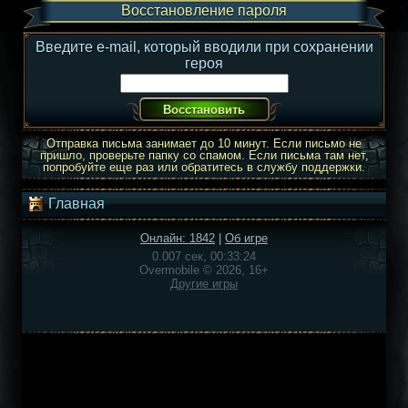
Восстановление пароля
Введите e-mail, который вводили при сохранении
героя
Отправка письма занимает до 10 минут. Если письмо не
пришло, проверьте папку со спамом. Если письма там нет,
попробуйте еще раз или обратитесь в службу поддержки.
Главная
Онлайн: 1842
|
Об игре
0.007 сек, 00:33:24
Overmobile © 2026, 16+
Другие игры