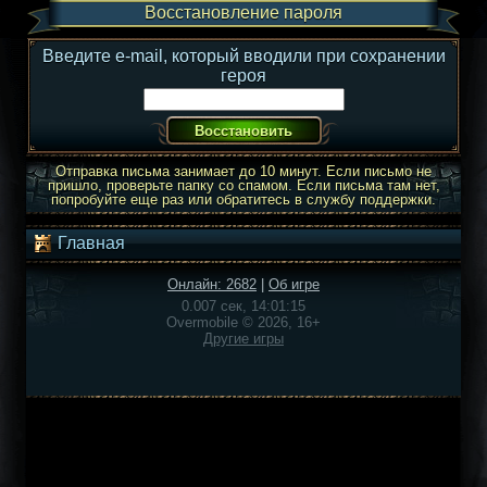
Восстановление пароля
Введите e-mail, который вводили при сохранении
героя
Отправка письма занимает до 10 минут. Если письмо не
пришло, проверьте папку со спамом. Если письма там нет,
попробуйте еще раз или обратитесь в службу поддержки.
Главная
Онлайн: 2682
|
Об игре
0.007 сек, 14:01:15
Overmobile © 2026, 16+
Другие игры