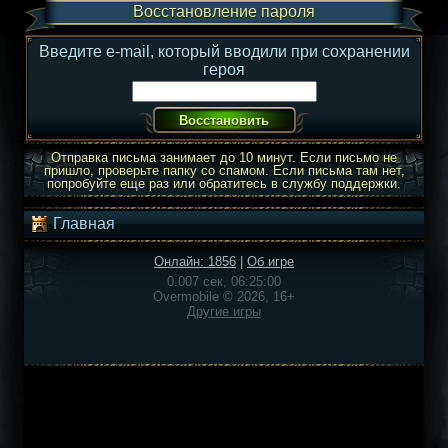
Восстановление пароля
Введите e-mail, который вводили при сохранении
героя
Отправка письма занимает до 10 минут. Если письмо не
пришло, проверьте папку со спамом. Если письма там нет,
попробуйте еще раз или обратитесь в службу поддержки.
Главная
Онлайн: 1856
|
Об игре
0.007 сек, 06:25:00
Overmobile © 2026, 16+
Другие игры