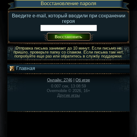
Восстановление пароля
Введите e-mail, который вводили при сохранении
героя
Отправка письма занимает до 10 минут. Если письмо не
пришло, проверьте папку со спамом. Если письма там нет,
попробуйте еще раз или обратитесь в службу поддержки.
Главная
Онлайн: 2746
|
Об игре
0.007 сек, 13:08:59
Overmobile © 2026, 16+
Другие игры