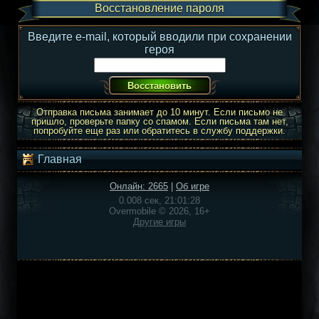
Восстановление пароля
Введите e-mail, который вводили при сохранении
героя
Отправка письма занимает до 10 минут. Если письмо не
пришло, проверьте папку со спамом. Если письма там нет,
попробуйте еще раз или обратитесь в службу поддержки.
Главная
Онлайн: 2665
|
Об игре
0.008 сек, 21:01:28
Overmobile © 2026, 16+
Другие игры