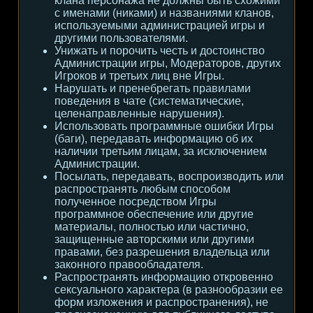
клана персонажа не должны быть схожими
с именами (никами) и названиями кланов,
используемыми администрацией игры и
другими пользователями.
Унижать и порочить честь и достоинство
Администрации игры, Модераторов, других
Игроков и третьих лиц вне Игры.
Нарушать и пренебрегать правилами
поведения в чате (систематические,
целенаправленные нарушения).
Использовать программные ошибки Игры
(баги), передавать информацию об их
наличии третьим лицам, за исключением
Администрации.
Посылать, передавать, воспроизводить или
распространять любым способом
полученное посредством Игры
программное обеспечение или другие
материалы, полностью или частично,
защищенные авторскими или другими
правами, без разрешения владельца или
законного правообладателя.
Распространять информацию откровенно
сексуального характера (в разнообразии ее
форм изложения и распространения), не