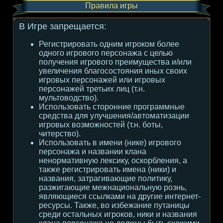
Правила игры
В Игре запрещается:
Регистрировать одним игроком более
одного игрового персонажа с целью
получения игрового преимущества и/или
увеличения благосостояния иных своих
игровых персонажей или игровых
персонажей третьих лиц (т.н.
мультоводство).
Использовать сторонние программные
средства для улучшения/автоматизации
игровых возможностей (т.н. боты,
читерство).
Использовать в имени (нике) игрового
персонажа и названии клана
ненормативную лексику, оскорбления, а
также регистрировать имена (ники) и
названия, затрагивающие политику,
разжигающие межнациональную рознь,
являющиеся ссылками на другие интернет-
ресурсы. Также, во избежание путаницы
среди остальных игроков, ники и названия