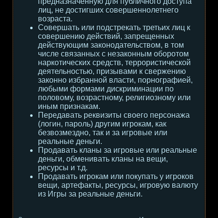
предназначенную для публичного доступа
лиц, не достигших совершеннолетнего
возраста.
Совершать или подстрекать третьих лиц к
совершению действий, запрещенных
действующим законодательством, в том
числе связанных с незаконным оборотом
наркотических средств, террористической
деятельностью, призывами к свержению
законно избранной власти, порнографией,
любыми формами дискриминации по
половому, возрастному, религиозному или
иным признакам.
Передавать реквизиты своего персонажа
(логин, пароль) другим игрокам, как
безвозмездно, так и за игровые или
реальные деньги.
Продавать кланы за игровые или реальные
деньги, обменивать кланы на вещи,
ресурсы и т.д.
Продавать игрокам или покупать у игроков
вещи, артефакты, ресурсы, игровую валюту
из Игры за реальные деньги.