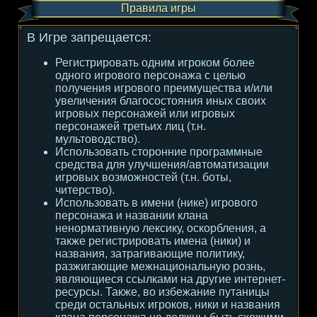
Правила игры
В Игре запрещается:
Регистрировать одним игроком более
одного игрового персонажа с целью
получения игрового преимущества и/или
увеличения благосостояния иных своих
игровых персонажей или игровых
персонажей третьих лиц (т.н.
мультоводство).
Использовать сторонние программные
средства для улучшения/автоматизации
игровых возможностей (т.н. боты,
читерство).
Использовать в имени (нике) игрового
персонажа и названии клана
ненормативную лексику, оскорбления, а
также регистрировать имена (ники) и
названия, затрагивающие политику,
разжигающие межнациональную рознь,
являющиеся ссылками на другие интернет-
ресурсы. Также, во избежание путаницы
среди остальных игроков, ники и названия