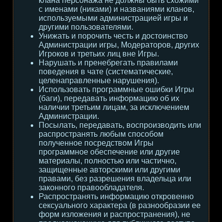
клана персонажа не должны быть схожими
с именами (никами) и названиями кланов,
используемыми администрацией игры и
другими пользователями.
Унижать и порочить честь и достоинство
Администрации игры, Модераторов, других
Игроков и третьих лиц вне Игры.
Нарушать и пренебрегать правилами
поведения в чате (систематические,
целенаправленные нарушения).
Использовать программные ошибки Игры
(баги), передавать информацию об их
наличии третьим лицам, за исключением
Администрации.
Посылать, передавать, воспроизводить или
распространять любым способом
полученное посредством Игры
программное обеспечение или другие
материалы, полностью или частично,
защищенные авторскими или другими
правами, без разрешения владельца или
законного правообладателя.
Распространять информацию откровенно
сексуального характера (в разнообразии ее
форм изложения и распространения), не