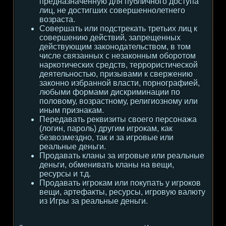
предназначенную для публичного доступа
лиц, не достигших совершеннолетнего
возраста.
Совершать или подстрекать третьих лиц к
совершению действий, запрещенных
действующим законодательством, в том
числе связанных с незаконным оборотом
наркотических средств, террористической
деятельностью, призывами к свержению
законно избранной власти, порнографией,
любыми формами дискриминации по
половому, возрастному, религиозному или
иным признакам.
Передавать реквизиты своего персонажа
(логин, пароль) другим игрокам, как
безвозмездно, так и за игровые или
реальные деньги.
Продавать кланы за игровые или реальные
деньги, обменивать кланы на вещи,
ресурсы и т.д.
Продавать игрокам или покупать у игроков
вещи, артефакты, ресурсы, игровую валюту
из Игры за реальные деньги.