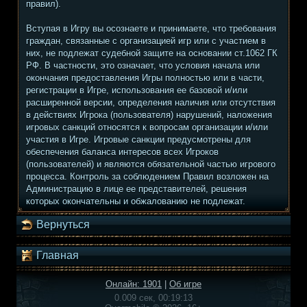
правил).
Вступая в Игру вы осознаете и принимаете, что требования
граждан, связанные с организацией игр или с участием в
них, не подлежат судебной защите на основании ст.1062 ГК
РФ. В частности, это означает, что условия начала или
окончания предоставления Игры полностью или в части,
регистрации в Игре, использования ее базовой и/или
расширенной версии, определения наличия или отсутствия
в действиях Игрока (пользователя) нарушений, наложения
игровых санкций относятся к вопросам организации и/или
участия в Игре. Игровые санкции предусмотрены для
обеспечения баланса интересов всех Игроков
(пользователей) и являются обязательной частью игрового
процесса. Контроль за соблюдением Правил возложен на
Администрацию в лице ее представителей, решения
которых окончательны и обжалованию не подлежат.
Вернуться
Главная
Онлайн: 1901
|
Об игре
0.009 сек, 00:19:13