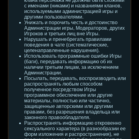
клана персонажа не должны быть схожими
с именами (никами) и названиями кланов,
используемыми администрацией игры и
другими пользователями.
Унижать и порочить честь и достоинство
Администрации игры, Модераторов, других
Игроков и третьих лиц вне Игры.
Нарушать и пренебрегать правилами
поведения в чате (систематические,
целенаправленные нарушения).
Использовать программные ошибки Игры
(баги), передавать информацию об их
наличии третьим лицам, за исключением
Администрации.
Посылать, передавать, воспроизводить или
распространять любым способом
полученное посредством Игры
программное обеспечение или другие
материалы, полностью или частично,
защищенные авторскими или другими
правами, без разрешения владельца или
законного правообладателя.
Распространять информацию откровенно
сексуального характера (в разнообразии ее
форм изложения и распространения), не