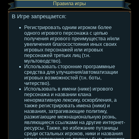
Правила игры
В Игре запрещается:
Регистрировать одним игроком более
одного игрового персонажа с целью
получения игрового преимущества и/или
увеличения благосостояния иных своих
игровых персонажей или игровых
персонажей третьих лиц (т.н.
мультоводство).
Использовать сторонние программные
средства для улучшения/автоматизации
игровых возможностей (т.н. боты,
читерство).
Использовать в имени (нике) игрового
персонажа и названии клана
ненормативную лексику, оскорбления, а
также регистрировать имена (ники) и
названия, затрагивающие политику,
разжигающие межнациональную рознь,
являющиеся ссылками на другие интернет-
ресурсы. Также, во избежание путаницы
среди остальных игроков, ники и названия