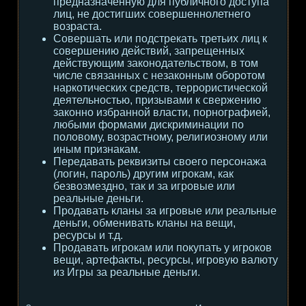
предназначенную для публичного доступа
лиц, не достигших совершеннолетнего
возраста.
Совершать или подстрекать третьих лиц к
совершению действий, запрещенных
действующим законодательством, в том
числе связанных с незаконным оборотом
наркотических средств, террористической
деятельностью, призывами к свержению
законно избранной власти, порнографией,
любыми формами дискриминации по
половому, возрастному, религиозному или
иным признакам.
Передавать реквизиты своего персонажа
(логин, пароль) другим игрокам, как
безвозмездно, так и за игровые или
реальные деньги.
Продавать кланы за игровые или реальные
деньги, обменивать кланы на вещи,
ресурсы и т.д.
Продавать игрокам или покупать у игроков
вещи, артефакты, ресурсы, игровую валюту
из Игры за реальные деньги.