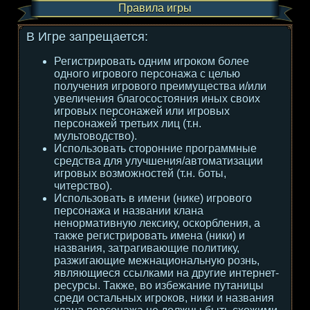
Правила игры
В Игре запрещается:
Регистрировать одним игроком более
одного игрового персонажа с целью
получения игрового преимущества и/или
увеличения благосостояния иных своих
игровых персонажей или игровых
персонажей третьих лиц (т.н.
мультоводство).
Использовать сторонние программные
средства для улучшения/автоматизации
игровых возможностей (т.н. боты,
читерство).
Использовать в имени (нике) игрового
персонажа и названии клана
ненормативную лексику, оскорбления, а
также регистрировать имена (ники) и
названия, затрагивающие политику,
разжигающие межнациональную рознь,
являющиеся ссылками на другие интернет-
ресурсы. Также, во избежание путаницы
среди остальных игроков, ники и названия