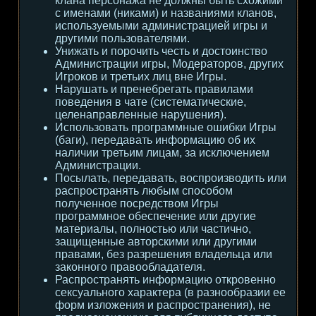
клана персонажа не должны быть схожими
с именами (никами) и названиями кланов,
используемыми администрацией игры и
другими пользователями.
Унижать и порочить честь и достоинство
Администрации игры, Модераторов, других
Игроков и третьих лиц вне Игры.
Нарушать и пренебрегать правилами
поведения в чате (систематические,
целенаправленные нарушения).
Использовать программные ошибки Игры
(баги), передавать информацию об их
наличии третьим лицам, за исключением
Администрации.
Посылать, передавать, воспроизводить или
распространять любым способом
полученное посредством Игры
программное обеспечение или другие
материалы, полностью или частично,
защищенные авторскими или другими
правами, без разрешения владельца или
законного правообладателя.
Распространять информацию откровенно
сексуального характера (в разнообразии ее
форм изложения и распространения), не