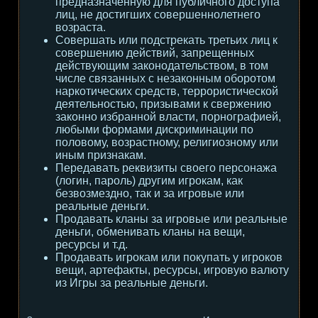
предназначенную для публичного доступа
лиц, не достигших совершеннолетнего
возраста.
Совершать или подстрекать третьих лиц к
совершению действий, запрещенных
действующим законодательством, в том
числе связанных с незаконным оборотом
наркотических средств, террористической
деятельностью, призывами к свержению
законно избранной власти, порнографией,
любыми формами дискриминации по
половому, возрастному, религиозному или
иным признакам.
Передавать реквизиты своего персонажа
(логин, пароль) другим игрокам, как
безвозмездно, так и за игровые или
реальные деньги.
Продавать кланы за игровые или реальные
деньги, обменивать кланы на вещи,
ресурсы и т.д.
Продавать игрокам или покупать у игроков
вещи, артефакты, ресурсы, игровую валюту
из Игры за реальные деньги.