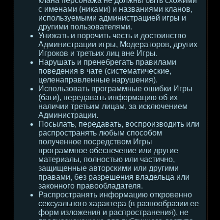
клана персонажа не должны быть схожими
с именами (никами) и названиями кланов,
используемыми администрацией игры и
другими пользователями.
Унижать и порочить честь и достоинство
Администрации игры, Модераторов, других
Игроков и третьих лиц вне Игры.
Нарушать и пренебрегать правилами
поведения в чате (систематические,
целенаправленные нарушения).
Использовать программные ошибки Игры
(баги), передавать информацию об их
наличии третьим лицам, за исключением
Администрации.
Посылать, передавать, воспроизводить или
распространять любым способом
полученное посредством Игры
программное обеспечение или другие
материалы, полностью или частично,
защищенные авторскими или другими
правами, без разрешения владельца или
законного правообладателя.
Распространять информацию откровенно
сексуального характера (в разнообразии ее
форм изложения и распространения), не