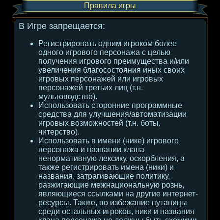
Правила игры
В Игре запрещается:
Регистрировать одним игроком более
одного игрового персонажа с целью
получения игрового преимущества и/или
увеличения благосостояния иных своих
игровых персонажей или игровых
персонажей третьих лиц (т.н.
мультоводство).
Использовать сторонние программные
средства для улучшения/автоматизации
игровых возможностей (т.н. боты,
читерство).
Использовать в имени (нике) игрового
персонажа и названии клана
ненормативную лексику, оскорбления, а
также регистрировать имена (ники) и
названия, затрагивающие политику,
разжигающие межнациональную рознь,
являющиеся ссылками на другие интернет-
ресурсы. Также, во избежание путаницы
среди остальных игроков, ники и названия