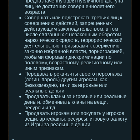
предназначенную для публичного доступа
лиц, не достигших совершеннолетнего
возраста.
Совершать или подстрекать третьих лиц к
совершению действий, запрещенных
действующим законодательством, в том
числе связанных с незаконным оборотом
наркотических средств, террористической
деятельностью, призывами к свержению
законно избранной власти, порнографией,
любыми формами дискриминации по
половому, возрастному, религиозному или
иным признакам.
Передавать реквизиты своего персонажа
(логин, пароль) другим игрокам, как
безвозмездно, так и за игровые или
реальные деньги.
Продавать кланы за игровые или реальные
деньги, обменивать кланы на вещи,
ресурсы и т.д.
Продавать игрокам или покупать у игроков
вещи, артефакты, ресурсы, игровую валюту
из Игры за реальные деньги.