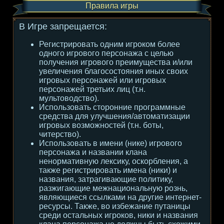
Правила игры
В Игре запрещается:
Регистрировать одним игроком более
одного игрового персонажа с целью
получения игрового преимущества и/или
увеличения благосостояния иных своих
игровых персонажей или игровых
персонажей третьих лиц (т.н.
мультоводство).
Использовать сторонние программные
средства для улучшения/автоматизации
игровых возможностей (т.н. боты,
читерство).
Использовать в имени (нике) игрового
персонажа и названии клана
ненормативную лексику, оскорбления, а
также регистрировать имена (ники) и
названия, затрагивающие политику,
разжигающие межнациональную рознь,
являющиеся ссылками на другие интернет-
ресурсы. Также, во избежание путаницы
среди остальных игроков, ники и названия