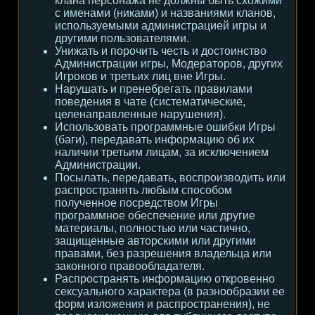
клана персонажа не должны быть схожими
с именами (никами) и названиями кланов,
используемыми администрацией игры и
другими пользователями.
Унижать и порочить честь и достоинство
Администрации игры, Модераторов, других
Игроков и третьих лиц вне Игры.
Нарушать и пренебрегать правилами
поведения в чате (систематические,
целенаправленные нарушения).
Использовать программные ошибки Игры
(баги), передавать информацию об их
наличии третьим лицам, за исключением
Администрации.
Посылать, передавать, воспроизводить или
распространять любым способом
полученное посредством Игры
программное обеспечение или другие
материалы, полностью или частично,
защищенные авторскими или другими
правами, без разрешения владельца или
законного правообладателя.
Распространять информацию откровенно
сексуального характера (в разнообразии ее
форм изложения и распространения), не