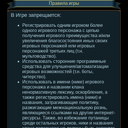
Правила игры
В Игре запрещается:
Регистрировать одним игроком более
одного игрового персонажа с целью
получения игрового преимущества и/или
увеличения благосостояния иных своих
игровых персонажей или игровых
персонажей третьих лиц (т.н.
мультоводство).
Использовать сторонние программные
средства для улучшения/автоматизации
игровых возможностей (т.н. боты,
читерство).
Использовать в имени (нике) игрового
персонажа и названии клана
ненормативную лексику, оскорбления, а
также регистрировать имена (ники) и
названия, затрагивающие политику,
разжигающие межнациональную рознь,
являющиеся ссылками на другие интернет-
ресурсы. Также, во избежание путаницы
среди остальных игроков, ники и названия