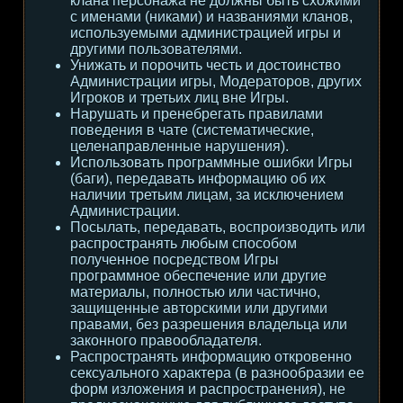
клана персонажа не должны быть схожими
с именами (никами) и названиями кланов,
используемыми администрацией игры и
другими пользователями.
Унижать и порочить честь и достоинство
Администрации игры, Модераторов, других
Игроков и третьих лиц вне Игры.
Нарушать и пренебрегать правилами
поведения в чате (систематические,
целенаправленные нарушения).
Использовать программные ошибки Игры
(баги), передавать информацию об их
наличии третьим лицам, за исключением
Администрации.
Посылать, передавать, воспроизводить или
распространять любым способом
полученное посредством Игры
программное обеспечение или другие
материалы, полностью или частично,
защищенные авторскими или другими
правами, без разрешения владельца или
законного правообладателя.
Распространять информацию откровенно
сексуального характера (в разнообразии ее
форм изложения и распространения), не