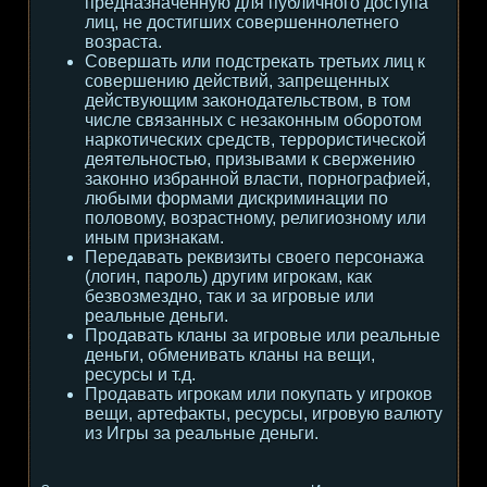
предназначенную для публичного доступа
лиц, не достигших совершеннолетнего
возраста.
Совершать или подстрекать третьих лиц к
совершению действий, запрещенных
действующим законодательством, в том
числе связанных с незаконным оборотом
наркотических средств, террористической
деятельностью, призывами к свержению
законно избранной власти, порнографией,
любыми формами дискриминации по
половому, возрастному, религиозному или
иным признакам.
Передавать реквизиты своего персонажа
(логин, пароль) другим игрокам, как
безвозмездно, так и за игровые или
реальные деньги.
Продавать кланы за игровые или реальные
деньги, обменивать кланы на вещи,
ресурсы и т.д.
Продавать игрокам или покупать у игроков
вещи, артефакты, ресурсы, игровую валюту
из Игры за реальные деньги.