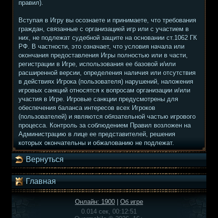
правил).
Вступая в Игру вы осознаете и принимаете, что требования
граждан, связанные с организацией игр или с участием в
них, не подлежат судебной защите на основании ст.1062 ГК
РФ. В частности, это означает, что условия начала или
окончания предоставления Игры полностью или в части,
регистрации в Игре, использования ее базовой и/или
расширенной версии, определения наличия или отсутствия
в действиях Игрока (пользователя) нарушений, наложения
игровых санкций относятся к вопросам организации и/или
участия в Игре. Игровые санкции предусмотрены для
обеспечения баланса интересов всех Игроков
(пользователей) и являются обязательной частью игрового
процесса. Контроль за соблюдением Правил возложен на
Администрацию в лице ее представителей, решения
которых окончательны и обжалованию не подлежат.
Вернуться
Главная
Онлайн: 1900
|
Об игре
0.014 сек, 00:12:51