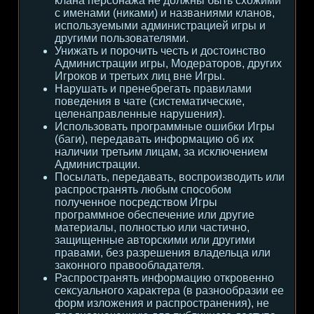
клана персонажа не должны быть схожими
с именами (никами) и названиями кланов,
используемыми администрацией игры и
другими пользователями.
Унижать и порочить честь и достоинство
Администрации игры, Модераторов, других
Игроков и третьих лиц вне Игры.
Нарушать и пренебрегать правилами
поведения в чате (систематические,
целенаправленные нарушения).
Использовать программные ошибки Игры
(баги), передавать информацию об их
наличии третьим лицам, за исключением
Администрации.
Посылать, передавать, воспроизводить или
распространять любым способом
полученное посредством Игры
программное обеспечение или другие
материалы, полностью или частично,
защищенные авторскими или другими
правами, без разрешения владельца или
законного правообладателя.
Распространять информацию откровенно
сексуального характера (в разнообразии ее
форм изложения и распространения), не