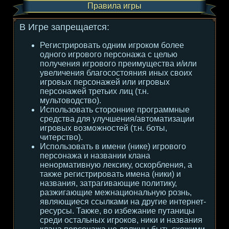
Правила игры
В Игре запрещается:
Регистрировать одним игроком более
одного игрового персонажа с целью
получения игрового преимущества и/или
увеличения благосостояния иных своих
игровых персонажей или игровых
персонажей третьих лиц (т.н.
мультоводство).
Использовать сторонние программные
средства для улучшения/автоматизации
игровых возможностей (т.н. боты,
читерство).
Использовать в имени (нике) игрового
персонажа и названии клана
ненормативную лексику, оскорбления, а
также регистрировать имена (ники) и
названия, затрагивающие политику,
разжигающие межнациональную рознь,
являющиеся ссылками на другие интернет-
ресурсы. Также, во избежание путаницы
среди остальных игроков, ники и названия