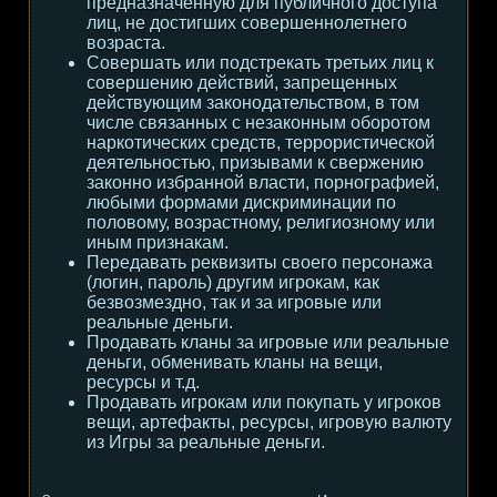
предназначенную для публичного доступа
лиц, не достигших совершеннолетнего
возраста.
Совершать или подстрекать третьих лиц к
совершению действий, запрещенных
действующим законодательством, в том
числе связанных с незаконным оборотом
наркотических средств, террористической
деятельностью, призывами к свержению
законно избранной власти, порнографией,
любыми формами дискриминации по
половому, возрастному, религиозному или
иным признакам.
Передавать реквизиты своего персонажа
(логин, пароль) другим игрокам, как
безвозмездно, так и за игровые или
реальные деньги.
Продавать кланы за игровые или реальные
деньги, обменивать кланы на вещи,
ресурсы и т.д.
Продавать игрокам или покупать у игроков
вещи, артефакты, ресурсы, игровую валюту
из Игры за реальные деньги.