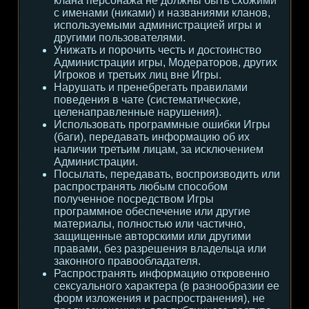
клана персонажа не должны быть схожими
с именами (никами) и названиями кланов,
используемыми администрацией игры и
другими пользователями.
Унижать и порочить честь и достоинство
Администрации игры, Модераторов, других
Игроков и третьих лиц вне Игры.
Нарушать и пренебрегать правилами
поведения в чате (систематические,
целенаправленные нарушения).
Использовать программные ошибки Игры
(баги), передавать информацию об их
наличии третьим лицам, за исключением
Администрации.
Посылать, передавать, воспроизводить или
распространять любым способом
полученное посредством Игры
программное обеспечение или другие
материалы, полностью или частично,
защищенные авторскими или другими
правами, без разрешения владельца или
законного правообладателя.
Распространять информацию откровенно
сексуального характера (в разнообразии ее
форм изложения и распространения), не