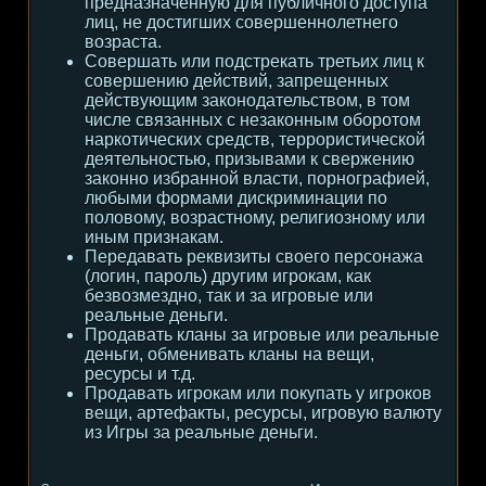
предназначенную для публичного доступа
лиц, не достигших совершеннолетнего
возраста.
Совершать или подстрекать третьих лиц к
совершению действий, запрещенных
действующим законодательством, в том
числе связанных с незаконным оборотом
наркотических средств, террористической
деятельностью, призывами к свержению
законно избранной власти, порнографией,
любыми формами дискриминации по
половому, возрастному, религиозному или
иным признакам.
Передавать реквизиты своего персонажа
(логин, пароль) другим игрокам, как
безвозмездно, так и за игровые или
реальные деньги.
Продавать кланы за игровые или реальные
деньги, обменивать кланы на вещи,
ресурсы и т.д.
Продавать игрокам или покупать у игроков
вещи, артефакты, ресурсы, игровую валюту
из Игры за реальные деньги.