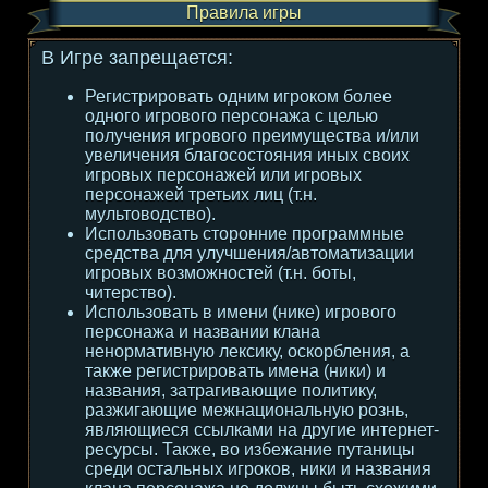
Правила игры
В Игре запрещается:
Регистрировать одним игроком более
одного игрового персонажа с целью
получения игрового преимущества и/или
увеличения благосостояния иных своих
игровых персонажей или игровых
персонажей третьих лиц (т.н.
мультоводство).
Использовать сторонние программные
средства для улучшения/автоматизации
игровых возможностей (т.н. боты,
читерство).
Использовать в имени (нике) игрового
персонажа и названии клана
ненормативную лексику, оскорбления, а
также регистрировать имена (ники) и
названия, затрагивающие политику,
разжигающие межнациональную рознь,
являющиеся ссылками на другие интернет-
ресурсы. Также, во избежание путаницы
среди остальных игроков, ники и названия