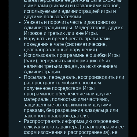
клана персонажа не должны быть схожими
с именами (никами) и названиями кланов,
используемыми администрацией игры и
другими пользователями.
Унижать и порочить честь и достоинство
Администрации игры, Модераторов, других
Игроков и третьих лиц вне Игры.
Нарушать и пренебрегать правилами
поведения в чате (систематические,
целенаправленные нарушения).
Использовать программные ошибки Игры
(баги), передавать информацию об их
наличии третьим лицам, за исключением
Администрации.
Посылать, передавать, воспроизводить или
распространять любым способом
полученное посредством Игры
программное обеспечение или другие
материалы, полностью или частично,
защищенные авторскими или другими
правами, без разрешения владельца или
законного правообладателя.
Распространять информацию откровенно
сексуального характера (в разнообразии ее
форм изложения и распространения), не