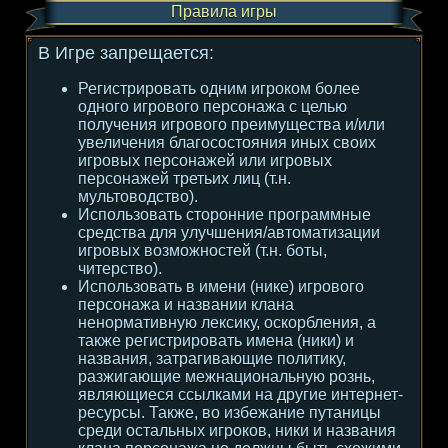
Правила игры
В Игре запрещается:
Регистрировать одним игроком более
одного игрового персонажа с целью
получения игрового преимущества и/или
увеличения благосостояния иных своих
игровых персонажей или игровых
персонажей третьих лиц (т.н.
мультоводство).
Использовать сторонние программные
средства для улучшения/автоматизации
игровых возможностей (т.н. боты,
читерство).
Использовать в имени (нике) игрового
персонажа и названии клана
ненормативную лексику, оскорбления, а
также регистрировать имена (ники) и
названия, затрагивающие политику,
разжигающие межнациональную рознь,
являющиеся ссылками на другие интернет-
ресурсы. Также, во избежание путаницы
среди остальных игроков, ники и названия