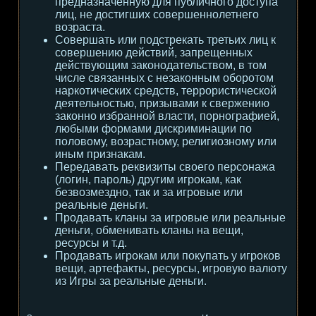
предназначенную для публичного доступа
лиц, не достигших совершеннолетнего
возраста.
Совершать или подстрекать третьих лиц к
совершению действий, запрещенных
действующим законодательством, в том
числе связанных с незаконным оборотом
наркотических средств, террористической
деятельностью, призывами к свержению
законно избранной власти, порнографией,
любыми формами дискриминации по
половому, возрастному, религиозному или
иным признакам.
Передавать реквизиты своего персонажа
(логин, пароль) другим игрокам, как
безвозмездно, так и за игровые или
реальные деньги.
Продавать кланы за игровые или реальные
деньги, обменивать кланы на вещи,
ресурсы и т.д.
Продавать игрокам или покупать у игроков
вещи, артефакты, ресурсы, игровую валюту
из Игры за реальные деньги.