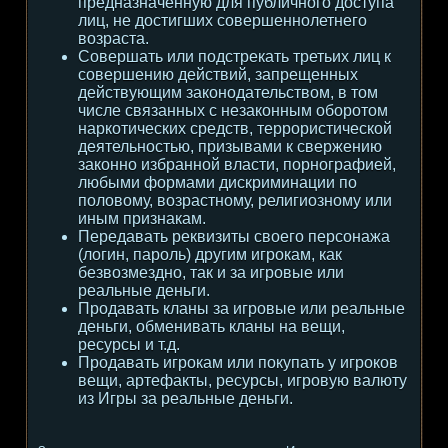
предназначенную для публичного доступа
лиц, не достигших совершеннолетнего
возраста.
Совершать или подстрекать третьих лиц к
совершению действий, запрещенных
действующим законодательством, в том
числе связанных с незаконным оборотом
наркотических средств, террористической
деятельностью, призывами к свержению
законно избранной власти, порнографией,
любыми формами дискриминации по
половому, возрастному, религиозному или
иным признакам.
Передавать реквизиты своего персонажа
(логин, пароль) другим игрокам, как
безвозмездно, так и за игровые или
реальные деньги.
Продавать кланы за игровые или реальные
деньги, обменивать кланы на вещи,
ресурсы и т.д.
Продавать игрокам или покупать у игроков
вещи, артефакты, ресурсы, игровую валюту
из Игры за реальные деньги.