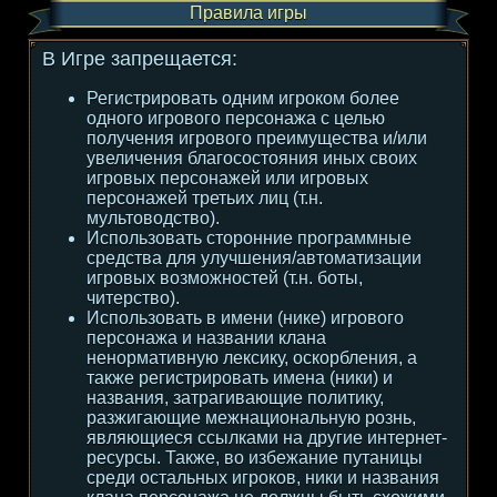
Правила игры
В Игре запрещается:
Регистрировать одним игроком более
одного игрового персонажа с целью
получения игрового преимущества и/или
увеличения благосостояния иных своих
игровых персонажей или игровых
персонажей третьих лиц (т.н.
мультоводство).
Использовать сторонние программные
средства для улучшения/автоматизации
игровых возможностей (т.н. боты,
читерство).
Использовать в имени (нике) игрового
персонажа и названии клана
ненормативную лексику, оскорбления, а
также регистрировать имена (ники) и
названия, затрагивающие политику,
разжигающие межнациональную рознь,
являющиеся ссылками на другие интернет-
ресурсы. Также, во избежание путаницы
среди остальных игроков, ники и названия