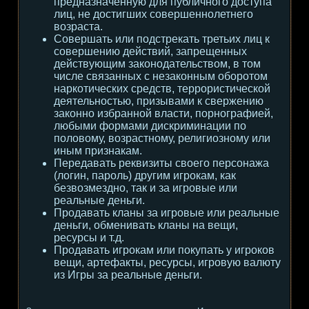
предназначенную для публичного доступа
лиц, не достигших совершеннолетнего
возраста.
Совершать или подстрекать третьих лиц к
совершению действий, запрещенных
действующим законодательством, в том
числе связанных с незаконным оборотом
наркотических средств, террористической
деятельностью, призывами к свержению
законно избранной власти, порнографией,
любыми формами дискриминации по
половому, возрастному, религиозному или
иным признакам.
Передавать реквизиты своего персонажа
(логин, пароль) другим игрокам, как
безвозмездно, так и за игровые или
реальные деньги.
Продавать кланы за игровые или реальные
деньги, обменивать кланы на вещи,
ресурсы и т.д.
Продавать игрокам или покупать у игроков
вещи, артефакты, ресурсы, игровую валюту
из Игры за реальные деньги.