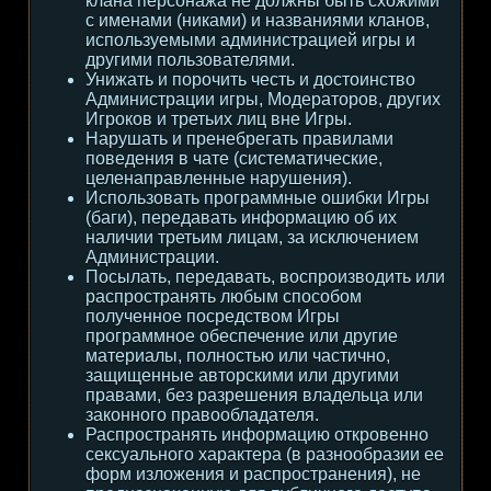
клана персонажа не должны быть схожими
с именами (никами) и названиями кланов,
используемыми администрацией игры и
другими пользователями.
Унижать и порочить честь и достоинство
Администрации игры, Модераторов, других
Игроков и третьих лиц вне Игры.
Нарушать и пренебрегать правилами
поведения в чате (систематические,
целенаправленные нарушения).
Использовать программные ошибки Игры
(баги), передавать информацию об их
наличии третьим лицам, за исключением
Администрации.
Посылать, передавать, воспроизводить или
распространять любым способом
полученное посредством Игры
программное обеспечение или другие
материалы, полностью или частично,
защищенные авторскими или другими
правами, без разрешения владельца или
законного правообладателя.
Распространять информацию откровенно
сексуального характера (в разнообразии ее
форм изложения и распространения), не