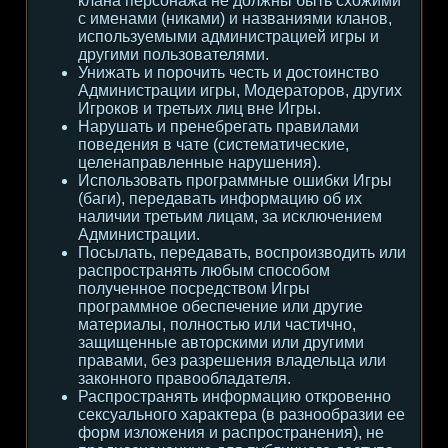
клана персонажа не должны быть схожими
с именами (никами) и названиями кланов,
используемыми администрацией игры и
другими пользователями.
Унижать и порочить честь и достоинство
Администрации игры, Модераторов, других
Игроков и третьих лиц вне Игры.
Нарушать и пренебрегать правилами
поведения в чате (систематические,
целенаправленные нарушения).
Использовать программные ошибки Игры
(баги), передавать информацию об их
наличии третьим лицам, за исключением
Администрации.
Посылать, передавать, воспроизводить или
распространять любым способом
полученное посредством Игры
программное обеспечение или другие
материалы, полностью или частично,
защищенные авторскими или другими
правами, без разрешения владельца или
законного правообладателя.
Распространять информацию откровенно
сексуального характера (в разнообразии ее
форм изложения и распространения), не