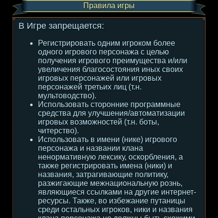
Правила игры
В Игре запрещается:
Регистрировать одним игроком более
одного игрового персонажа с целью
получения игрового преимущества и/или
увеличения благосостояния иных своих
игровых персонажей или игровых
персонажей третьих лиц (т.н.
мультоводство).
Использовать сторонние программные
средства для улучшения/автоматизации
игровых возможностей (т.н. боты,
читерство).
Использовать в имени (нике) игрового
персонажа и названии клана
ненормативную лексику, оскорбления, а
также регистрировать имена (ники) и
названия, затрагивающие политику,
разжигающие межнациональную рознь,
являющиеся ссылками на другие интернет-
ресурсы. Также, во избежание путаницы
среди остальных игроков, ники и названия