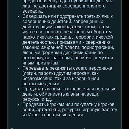
предназначенную для публичного доступа
лиц, не достигших совершеннолетнего
возраста.
Совершать или подстрекать третьих лиц к
совершению действий, запрещенных
действующим законодательством, в том
числе связанных с незаконным оборотом
наркотических средств, террористической
деятельностью, призывами к свержению
законно избранной власти, порнографией,
любыми формами дискриминации по
половому, возрастному, религиозному или
иным признакам.
Передавать реквизиты своего персонажа
(логин, пароль) другим игрокам, как
безвозмездно, так и за игровые или
реальные деньги.
Продавать кланы за игровые или реальные
деньги, обменивать кланы на вещи,
ресурсы и т.д.
Продавать игрокам или покупать у игроков
вещи, артефакты, ресурсы, игровую валюту
из Игры за реальные деньги.