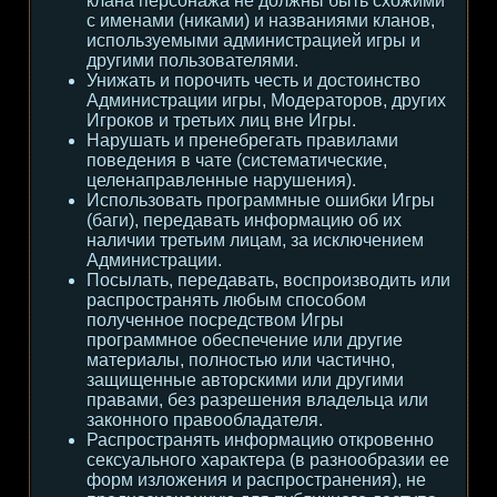
клана персонажа не должны быть схожими
с именами (никами) и названиями кланов,
используемыми администрацией игры и
другими пользователями.
Унижать и порочить честь и достоинство
Администрации игры, Модераторов, других
Игроков и третьих лиц вне Игры.
Нарушать и пренебрегать правилами
поведения в чате (систематические,
целенаправленные нарушения).
Использовать программные ошибки Игры
(баги), передавать информацию об их
наличии третьим лицам, за исключением
Администрации.
Посылать, передавать, воспроизводить или
распространять любым способом
полученное посредством Игры
программное обеспечение или другие
материалы, полностью или частично,
защищенные авторскими или другими
правами, без разрешения владельца или
законного правообладателя.
Распространять информацию откровенно
сексуального характера (в разнообразии ее
форм изложения и распространения), не