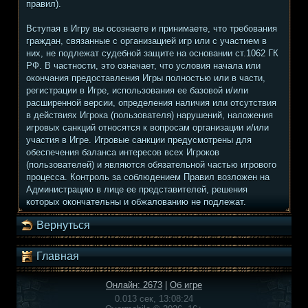
правил).
Вступая в Игру вы осознаете и принимаете, что требования
граждан, связанные с организацией игр или с участием в
них, не подлежат судебной защите на основании ст.1062 ГК
РФ. В частности, это означает, что условия начала или
окончания предоставления Игры полностью или в части,
регистрации в Игре, использования ее базовой и/или
расширенной версии, определения наличия или отсутствия
в действиях Игрока (пользователя) нарушений, наложения
игровых санкций относятся к вопросам организации и/или
участия в Игре. Игровые санкции предусмотрены для
обеспечения баланса интересов всех Игроков
(пользователей) и являются обязательной частью игрового
процесса. Контроль за соблюдением Правил возложен на
Администрацию в лице ее представителей, решения
которых окончательны и обжалованию не подлежат.
Вернуться
Главная
Онлайн: 2673
|
Об игре
0.013 сек, 13:08:24