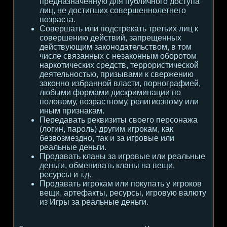
предназначенную для публичного доступа
лиц, не достигших совершеннолетнего
возраста.
Совершать или подстрекать третьих лиц к
совершению действий, запрещенных
действующим законодательством, в том
числе связанных с незаконным оборотом
наркотических средств, террористической
деятельностью, призывами к свержению
законно избранной власти, порнографией,
любыми формами дискриминации по
половому, возрастному, религиозному или
иным признакам.
Передавать реквизиты своего персонажа
(логин, пароль) другим игрокам, как
безвозмездно, так и за игровые или
реальные деньги.
Продавать кланы за игровые или реальные
деньги, обменивать кланы на вещи,
ресурсы и т.д.
Продавать игрокам или покупать у игроков
вещи, артефакты, ресурсы, игровую валюту
из Игры за реальные деньги.