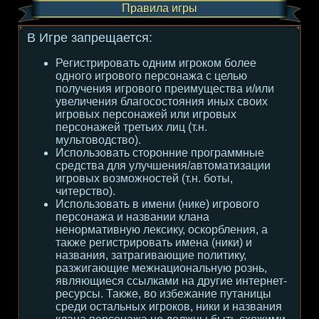
Правила игры
В Игре запрещается:
Регистрировать одним игроком более
одного игрового персонажа с целью
получения игрового преимущества и/или
увеличения благосостояния иных своих
игровых персонажей или игровых
персонажей третьих лиц (т.н.
мультоводство).
Использовать сторонние программные
средства для улучшения/автоматизации
игровых возможностей (т.н. боты,
читерство).
Использовать в имени (нике) игрового
персонажа и названии клана
ненормативную лексику, оскорбления, а
также регистрировать имена (ники) и
названия, затрагивающие политику,
разжигающие межнациональную рознь,
являющиеся ссылками на другие интернет-
ресурсы. Также, во избежание путаницы
среди остальных игроков, ники и названия