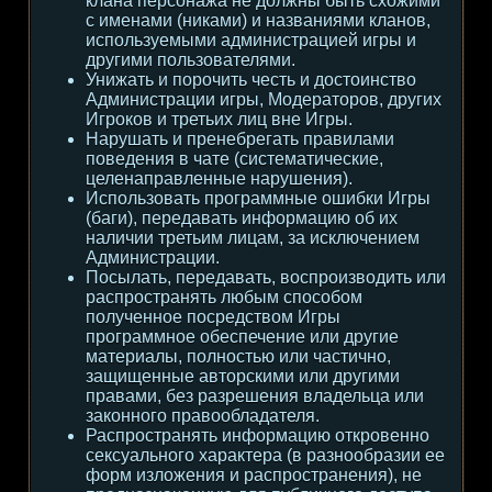
клана персонажа не должны быть схожими
с именами (никами) и названиями кланов,
используемыми администрацией игры и
другими пользователями.
Унижать и порочить честь и достоинство
Администрации игры, Модераторов, других
Игроков и третьих лиц вне Игры.
Нарушать и пренебрегать правилами
поведения в чате (систематические,
целенаправленные нарушения).
Использовать программные ошибки Игры
(баги), передавать информацию об их
наличии третьим лицам, за исключением
Администрации.
Посылать, передавать, воспроизводить или
распространять любым способом
полученное посредством Игры
программное обеспечение или другие
материалы, полностью или частично,
защищенные авторскими или другими
правами, без разрешения владельца или
законного правообладателя.
Распространять информацию откровенно
сексуального характера (в разнообразии ее
форм изложения и распространения), не