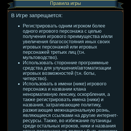
Правила игры
В Игре запрещается:
Регистрировать одним игроком более
одного игрового персонажа с целью
получения игрового преимущества и/или
увеличения благосостояния иных своих
игровых персонажей или игровых
персонажей третьих лиц (т.н.
мультоводство).
Использовать сторонние программные
средства для улучшения/автоматизации
игровых возможностей (т.н. боты,
читерство).
Использовать в имени (нике) игрового
персонажа и названии клана
ненормативную лексику, оскорбления, а
также регистрировать имена (ники) и
названия, затрагивающие политику,
разжигающие межнациональную рознь,
являющиеся ссылками на другие интернет-
ресурсы. Также, во избежание путаницы
среди остальных игроков, ники и названия