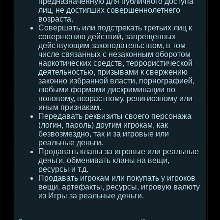
предназначенную для публичного доступа
лиц, не достигших совершеннолетнего
возраста.
Совершать или подстрекать третьих лиц к
совершению действий, запрещенных
действующим законодательством, в том
числе связанных с незаконным оборотом
наркотических средств, террористической
деятельностью, призывами к свержению
законно избранной власти, порнографией,
любыми формами дискриминации по
половому, возрастному, религиозному или
иным признакам.
Передавать реквизиты своего персонажа
(логин, пароль) другим игрокам, как
безвозмездно, так и за игровые или
реальные деньги.
Продавать кланы за игровые или реальные
деньги, обменивать кланы на вещи,
ресурсы и т.д.
Продавать игрокам или покупать у игроков
вещи, артефакты, ресурсы, игровую валюту
из Игры за реальные деньги.