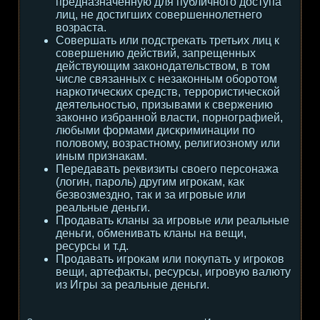
предназначенную для публичного доступа
лиц, не достигших совершеннолетнего
возраста.
Совершать или подстрекать третьих лиц к
совершению действий, запрещенных
действующим законодательством, в том
числе связанных с незаконным оборотом
наркотических средств, террористической
деятельностью, призывами к свержению
законно избранной власти, порнографией,
любыми формами дискриминации по
половому, возрастному, религиозному или
иным признакам.
Передавать реквизиты своего персонажа
(логин, пароль) другим игрокам, как
безвозмездно, так и за игровые или
реальные деньги.
Продавать кланы за игровые или реальные
деньги, обменивать кланы на вещи,
ресурсы и т.д.
Продавать игрокам или покупать у игроков
вещи, артефакты, ресурсы, игровую валюту
из Игры за реальные деньги.