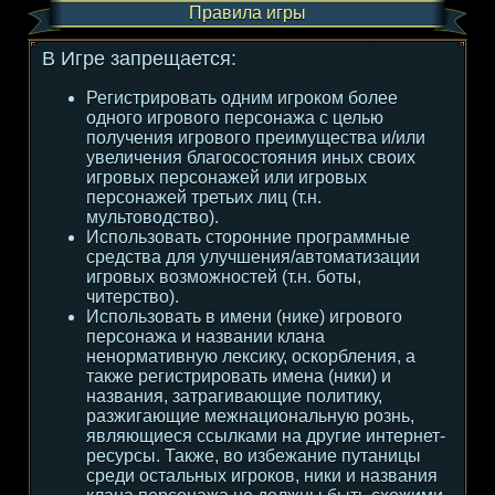
Правила игры
В Игре запрещается:
Регистрировать одним игроком более
одного игрового персонажа с целью
получения игрового преимущества и/или
увеличения благосостояния иных своих
игровых персонажей или игровых
персонажей третьих лиц (т.н.
мультоводство).
Использовать сторонние программные
средства для улучшения/автоматизации
игровых возможностей (т.н. боты,
читерство).
Использовать в имени (нике) игрового
персонажа и названии клана
ненормативную лексику, оскорбления, а
также регистрировать имена (ники) и
названия, затрагивающие политику,
разжигающие межнациональную рознь,
являющиеся ссылками на другие интернет-
ресурсы. Также, во избежание путаницы
среди остальных игроков, ники и названия