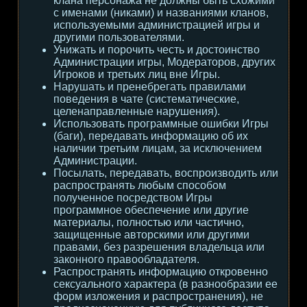
клана персонажа не должны быть схожими
с именами (никами) и названиями кланов,
используемыми администрацией игры и
другими пользователями.
Унижать и порочить честь и достоинство
Администрации игры, Модераторов, других
Игроков и третьих лиц вне Игры.
Нарушать и пренебрегать правилами
поведения в чате (систематические,
целенаправленные нарушения).
Использовать программные ошибки Игры
(баги), передавать информацию об их
наличии третьим лицам, за исключением
Администрации.
Посылать, передавать, воспроизводить или
распространять любым способом
полученное посредством Игры
программное обеспечение или другие
материалы, полностью или частично,
защищенные авторскими или другими
правами, без разрешения владельца или
законного правообладателя.
Распространять информацию откровенно
сексуального характера (в разнообразии ее
форм изложения и распространения), не