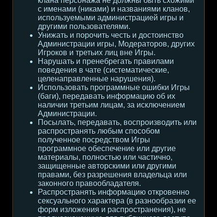
клана персонажа не должны быть схожими
с именами (никами) и названиями кланов,
используемыми администрацией игры и
другими пользователями.
Унижать и порочить честь и достоинство
Администрации игры, Модераторов, других
Игроков и третьих лиц вне Игры.
Нарушать и пренебрегать правилами
поведения в чате (систематические,
целенаправленные нарушения).
Использовать программные ошибки Игры
(баги), передавать информацию об их
наличии третьим лицам, за исключением
Администрации.
Посылать, передавать, воспроизводить или
распространять любым способом
полученное посредством Игры
программное обеспечение или другие
материалы, полностью или частично,
защищенные авторскими или другими
правами, без разрешения владельца или
законного правообладателя.
Распространять информацию откровенно
сексуального характера (в разнообразии ее
форм изложения и распространения), не