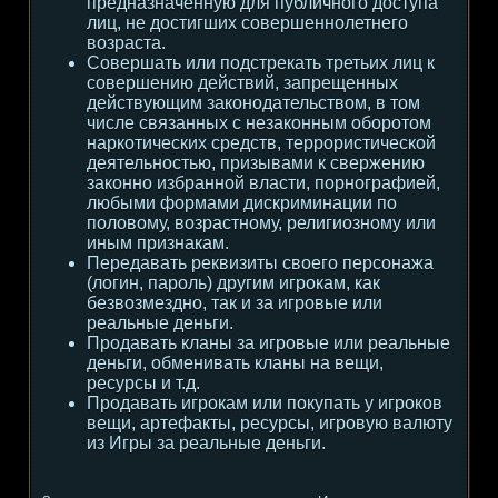
предназначенную для публичного доступа
лиц, не достигших совершеннолетнего
возраста.
Совершать или подстрекать третьих лиц к
совершению действий, запрещенных
действующим законодательством, в том
числе связанных с незаконным оборотом
наркотических средств, террористической
деятельностью, призывами к свержению
законно избранной власти, порнографией,
любыми формами дискриминации по
половому, возрастному, религиозному или
иным признакам.
Передавать реквизиты своего персонажа
(логин, пароль) другим игрокам, как
безвозмездно, так и за игровые или
реальные деньги.
Продавать кланы за игровые или реальные
деньги, обменивать кланы на вещи,
ресурсы и т.д.
Продавать игрокам или покупать у игроков
вещи, артефакты, ресурсы, игровую валюту
из Игры за реальные деньги.