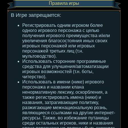
Правила игры
В Игре запрещается:
Регистрировать одним игроком более
одного игрового персонажа с целью
получения игрового преимущества и/или
увеличения благосостояния иных своих
игровых персонажей или игровых
персонажей третьих лиц (т.н.
мультоводство).
Использовать сторонние программные
средства для улучшения/автоматизации
игровых возможностей (т.н. боты,
читерство).
Использовать в имени (нике) игрового
персонажа и названии клана
ненормативную лексику, оскорбления, а
также регистрировать имена (ники) и
названия, затрагивающие политику,
разжигающие межнациональную рознь,
являющиеся ссылками на другие интернет-
ресурсы. Также, во избежание путаницы
среди остальных игроков, ники и названия